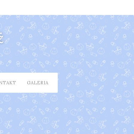
ż
NTAKT
GALERIA