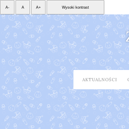
A-
A
A+
Wysoki kontrast
AKTUALNOŚCI