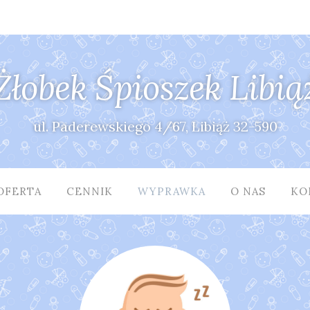
Żłobek Śpioszek Libią
ul. Paderewskiego 4/67, Libiąż 32-590
OFERTA
CENNIK
WYPRAWKA
O NAS
KO